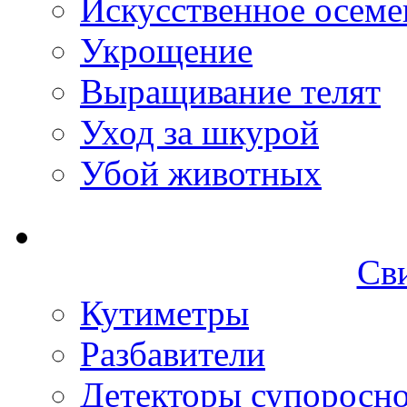
Искусственное осеме
Укрощение
Выращивание телят
Уход за шкурой
Убой животных
Св
Кутиметры
Разбавители
Детекторы супоросн