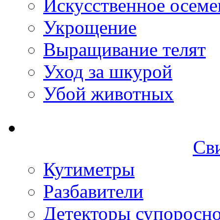
Искусственное осеме
Укрощение
Выращивание телят
Уход за шкурой
Убой животных
Св
Кутиметры
Разбавители
Детекторы супоросн