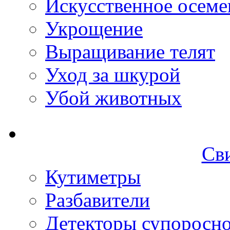
Искусственное осеме
Укрощение
Выращивание телят
Уход за шкурой
Убой животных
Св
Кутиметры
Разбавители
Детекторы супоросн