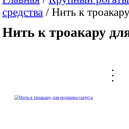
средства
/ Нить к троакар
Нить к троакару дл