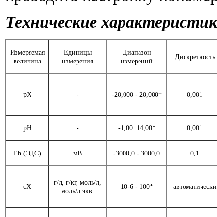
Технические характеристик
Измеряемая
Единицы
Диапазон
Дискретность
величина
измерения
измерений
pX
-
-20,000 - 20,000*
0,001
pH
-
-1,00..14,00*
0,001
Eh (ЭДС)
мВ
-3000,0 - 3000,0
0,1
г/л, г/кг, моль/л,
cX
10-6 - 100*
автоматически
моль/л экв.