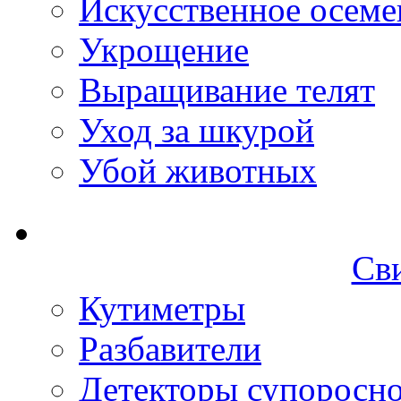
Искусственное осеме
Укрощение
Выращивание телят
Уход за шкурой
Убой животных
Св
Кутиметры
Разбавители
Детекторы супоросн