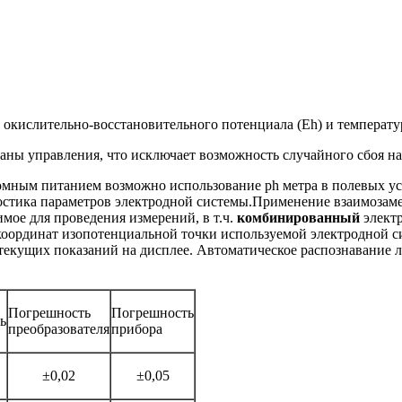
 окислительно-восстановительного потенциала (Eh) и температу
ны управления, что исключает возможность случайного сбоя на
мным питанием возможно использование ph метра в полевых усл
ностика параметров электродной системы.Применение взаимозам
имое для проведения измерений, в т.ч.
комбинированный
элект
 координат изопотенциальной точки используемой электродной 
 текущих показаний на дисплее. Автоматическое распознавание 
Погрешность
Погрешность
ь
преобразователя
прибора
±0,02
±0,05