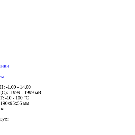
тики
ты
: -1,00 - 14,00
С): -1999 - 1999 мВ
: -10 - 100 °С
 190x95x55 мм
 кг
вует