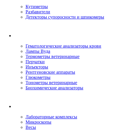
Кутиметры
Разбавители
Детекторы супоросности и шпикомеры
Гематологические анализаторы крови
Лампы Вуда
Термометры ветеринарные
Перчатки
Инъекторы
Рентгеновские аппараты
Глюкометры
Тонометры ветеринарные
Биохимические анализаторы
Лабораторные комплексы
Микроскопы
Весы