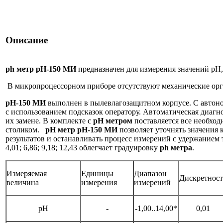
Описание
ph метр pH-150 МИ
предназначен для измерения значений pH,
В микропроцессорном приборе отсутствуют механические орга
pH-150 МИ
выполнен в пылевлагозащитном корпусе. С автоно
с использованием подсказок оператору. Автоматическая диаг
их замене. В комплекте с
pH метром
поставляется все необход
столиком.
pH метр рН-150 МИ
позволяет уточнять значения
результатов и останавливать процесс измерений с удержанием
4,01; 6,86; 9,18; 12,43 облегчает градуировку
ph метра
.
Измеряемая
Единицы
Диапазон
Дискретност
величина
измерения
измерений
pH
-
-1,00..14,00*
0,01