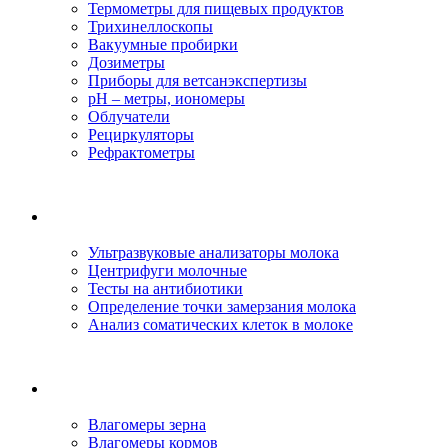
Термометры для пищевых продуктов
Трихинеллоскопы
Вакуумные пробирки
Дозиметры
Приборы для ветсанэкспертизы
рН – метры, иономеры
Облучатели
Рециркуляторы
Рефрактометры
Ультразвуковые анализаторы молока
Центрифуги молочные
Тесты на антибиотики
Определение точки замерзания молока
Анализ соматических клеток в молоке
Влагомеры зерна
Влагомеры кормов