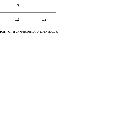
±3
±2
±2
т от применяемого электрода.