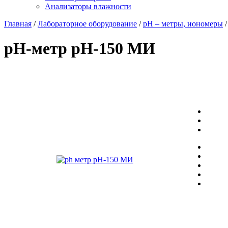
Анализаторы влажности
Главная
/
Лабораторное оборудование
/
рН – метры, иономеры
/
pH-метр
pH-150 МИ