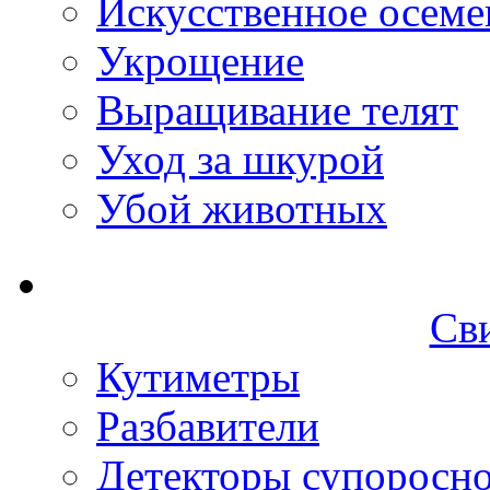
Искусственное осеме
Укрощение
Выращивание телят
Уход за шкурой
Убой животных
Св
Кутиметры
Разбавители
Детекторы супоросн