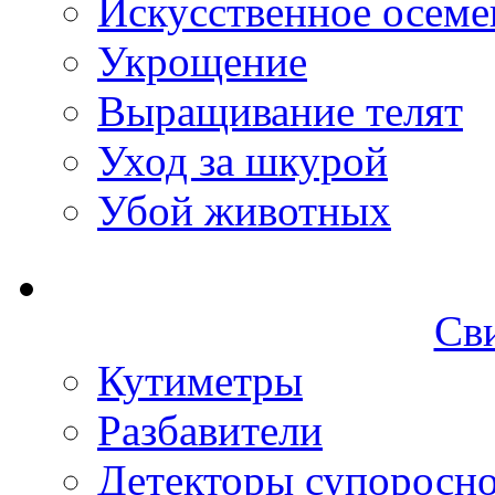
Искусственное осеме
Укрощение
Выращивание телят
Уход за шкурой
Убой животных
Св
Кутиметры
Разбавители
Детекторы супоросн