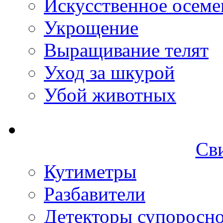
Искусственное осеме
Укрощение
Выращивание телят
Уход за шкурой
Убой животных
Св
Кутиметры
Разбавители
Детекторы супоросн