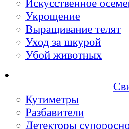
Искусственное осеме
Укрощение
Выращивание телят
Уход за шкурой
Убой животных
Св
Кутиметры
Разбавители
Детекторы супоросн